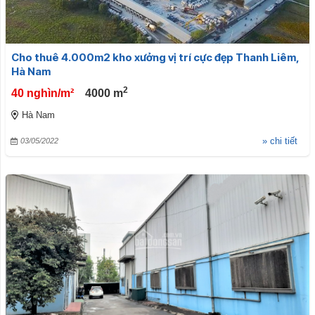
Cho thuê 4.000m2 kho xưởng vị trí cực đẹp Thanh Liêm,
Hà Nam
2
40 nghìn/m²
4000
m
Hà Nam
» chi tiết
03/05/2022