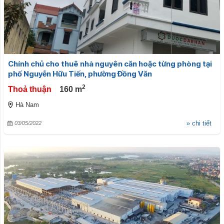
Chính chủ cho thuê nhà nguyên căn hoặc từng phòng tại
phố Nguyễn Hữu Tiến, phường Đồng Văn
2
Thoả thuận
160
m
Hà Nam
» chi tiết
03/05/2022