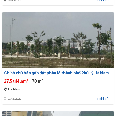
Chính chủ bán gấp đất phân lô thành phố Phủ Lý Hà Nam
2
27.5 triệu/m²
70
m
Hà Nam
» chi tiết
03/05/2022