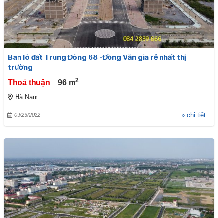
Bán lô đất Trung Đông 68 -Đồng Văn giá rẻ nhất thị
trường
2
Thoả thuận
96
m
Hà Nam
» chi tiết
09/23/2022