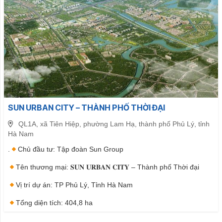
SUN URBAN CITY – THÀNH PHỐ THỜI ĐẠI
QL1A, xã Tiên Hiệp, phường Lam Hạ, thành phố Phủ Lý, tỉnh
Hà Nam
.
Chủ đầu tư: Tập đoàn Sun Group
Tên thương mại: 𝐒𝐔𝐍 𝐔𝐑𝐁𝐀𝐍 𝐂𝐈𝐓𝐘 – Thành phố Thời đại
Vị trí dự án: TP Phủ Lý, Tỉnh Hà Nam
Tổng diện tích: 404,8 ha