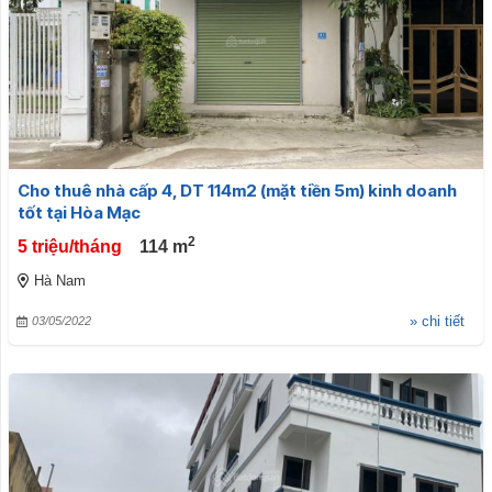
Cho thuê nhà cấp 4, DT 114m2 (mặt tiền 5m) kinh doanh
tốt tại Hòa Mạc
2
5 triệu/tháng
114
m
Hà Nam
» chi tiết
03/05/2022