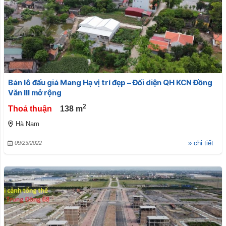
Bán lô đấu giá Mang Hạ vị trí đẹp – Đối diện QH KCN Đồng
Văn III mở rộng
2
Thoả thuận
138
m
Hà Nam
» chi tiết
09/23/2022