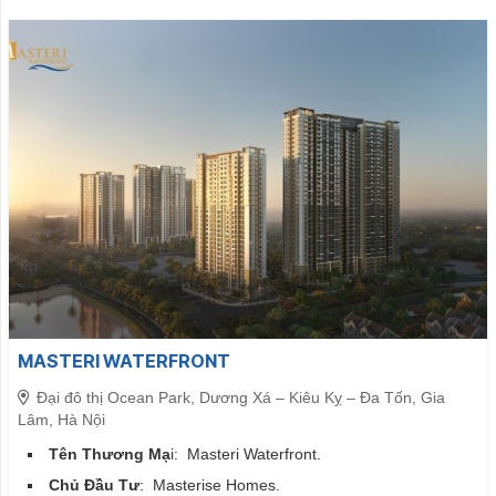
MASTERI WATERFRONT
Đại đô thị Ocean Park, Dương Xá – Kiêu Kỵ – Đa Tốn, Gia
Lâm, Hà Nội
Tên Thương Mạ
i:
Masteri Waterfront
.
Chủ Đầu Tư
: Masterise Homes.