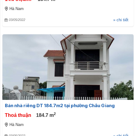
Hà Nam
» chi tiết
03/05/2022
Bán nhà riêng DT 184.7m2 tại phường Châu Giang
2
Thoả thuận
184.7
m
Hà Nam
» chi tiết
03/05/2022