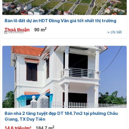
Bán lô đất dự án HDT Đồng Văn giá tốt nhất thị trường
2
Thoả thuận
90
m
» chi tiết
09/23/2022
Bán nhà 2 tầng tuyệt đẹp DT 184.7m2 tại phường Châu
Giang, TX Duy Tiên
2
14.6 triệu/m²
184.7
m