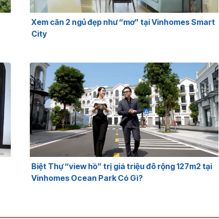
Xem căn 2 ngủ đẹp như “mơ” tại Vinhomes Smart
City
Biệt Thự “view hồ” trị giá triệu đô rộng 127m2 tại
Vinhomes Ocean Park Có Gì?